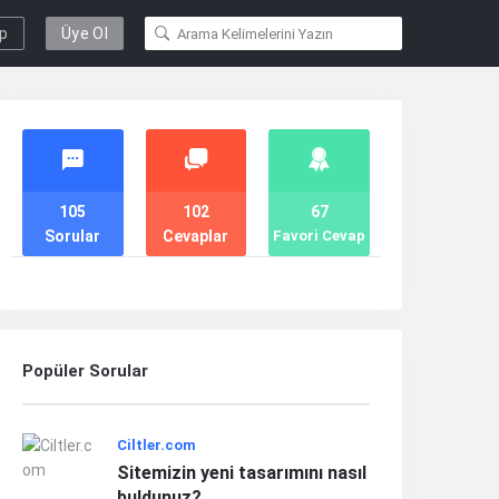
ap
Üye Ol
Stats
105
102
67
Sorular
Cevaplar
Favori Cevap
Popüler Sorular
Ciltler.com
Sitemizin yeni tasarımını nasıl
buldunuz?