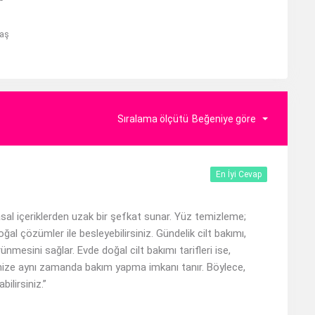
laş
Sıralama ölçütü
Beğeniye göre
En İyi Cevap
asal içeriklerden uzak bir şefkat sunar. Yüz temizleme;
ğal çözümler ile besleyebilirsiniz. Gündelik cilt bakımı,
ünmesini sağlar. Evde doğal cilt bakımı tarifleri ise,
inize aynı zamanda bakım yapma imkanı tanır. Böylece,
ilirsiniz.”