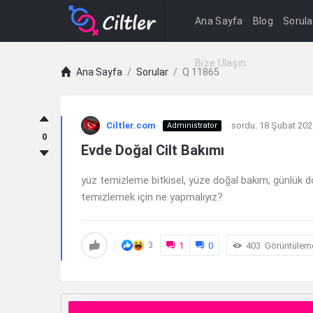
Ana Sayfa
Blog
Sorula
Bize Ulaşın
Ana Sayfa
/
Sorular
/
Q 11865
Ciltler.com
Ciltler.com
sordu:
18 Şubat 202
Administrator
Latest
0
Evde Doğal Cilt Bakımı
Sorular
yüz temizleme bitkisel, yüze doğal bakım, günlük d
temizlemek için ne yapmalıyız?
1
0
403
Görüntülem
3