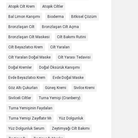
Atopik Cilt Krem
Atopik Ciltler
Bal Limon Karışımı
Bioderma
Bitkisel Çözüm
Bronzlaşan Cilt
Bronzlaşan Cilt Açma
Bronzlaşan Cilt Maskesi
Cilt Bakımı Rutini
Cilt Beyazlatıcı Krem
Cilt Yaraları
Cilt Yaraları Doğal Maske
Cilt Yarası Tedavisi
Doğal Kremler
Doğal Öksürük Karıışımı
Evde Beyazlatıcı Krem
Evde Doğal Maske
Göz Altı Çukurları
Güneş Kremi
Sivilce Kremi
Sivilceli Ciltler
Turna Yemişi (cranberry)
Turna Yemişinin Faydaları
Turna Yemişi Zayıflatır Mı
Yüz Dolgunluk
Yüz Dolgunluk Serum
Zeytimyağı Cilt Bakımı