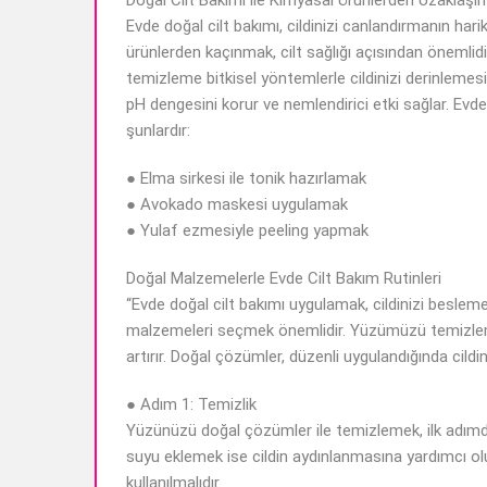
Doğal Cilt Bakımı ile Kimyasal Ürünlerden Uzaklaşın
Evde doğal cilt bakımı, cildinizi canlandırmanın hari
ürünlerden kaçınmak, cilt sağlığı açısından önemlidir.
temizleme bitkisel yöntemlerle cildinizi derinlemesin
pH dengesini korur ve nemlendirici etki sağlar. Evde
şunlardır:
● Elma sirkesi ile tonik hazırlamak
● Avokado maskesi uygulamak
● Yulaf ezmesiyle peeling yapmak
Doğal Malzemelerle Evde Cilt Bakım Rutinleri
“Evde doğal cilt bakımı uygulamak, cildinizi beslemek 
malzemeleri seçmek önemlidir. Yüzümüzü temizlemek
artırır. Doğal çözümler, düzenli uygulandığında cildin
● Adım 1: Temizlik
Yüzünüzü doğal çözümler ile temizlemek, ilk adımdır
suyu eklemek ise cildin aydınlanmasına yardımcı olur. 
kullanılmalıdır.