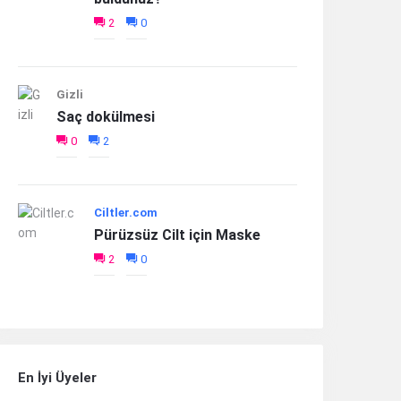
2
0
Gizli
Saç dokülmesi
0
2
Ciltler.com
Pürüzsüz Cilt için Maske
2
0
En İyi Üyeler