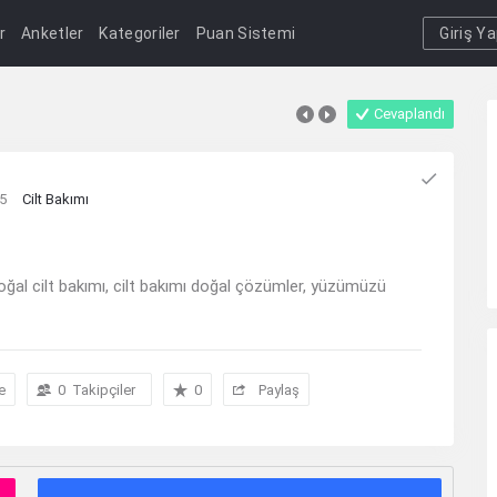
r
Anketler
Kategoriler
Puan Sistemi
Giriş Y
Cevaplandı
5
Cilt Bakımı
oğal cilt bakımı, cilt bakımı doğal çözümler, yüzümüzü
e
0
Takipçiler
0
Paylaş