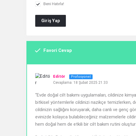
Beni Hatırla!
Giriş Yap
Favori Cevap
Editör
Profosyonel
Cevaplama: 18 Şubat 2025 21:33
“Evde doğal cilt bakımı uygulamaları, cildinize kimy
bitkisel yöntemlerle cildinizi nazikçe temizlerken, do
cildinizin sağlığını koruyarak, daha canlı ve genç gör
evinizde kolayca bulabileceğiniz malzemelerle cild
hem doğal hem de etkili bir cilt bakım rutini oluşturab