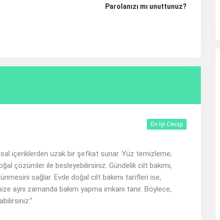
Parolanızı mı unuttunuz?
En İyi Cevap
asal içeriklerden uzak bir şefkat sunar. Yüz temizleme;
ğal çözümler ile besleyebilirsiniz. Gündelik cilt bakımı,
ünmesini sağlar. Evde doğal cilt bakımı tarifleri ise,
inize aynı zamanda bakım yapma imkanı tanır. Böylece,
ilirsiniz.”