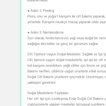
kullanılmalıdır.
● Adım 2: Peeling
Pirinç unu ve yoğurt karışımı ile cilt bakımı yaparak
yeterlidir. Karışımı nazikçe masaj yaparak cilde yayma
● Adım 3: Nemlendirme
Son olarak, hindistancevizi yağı veya doğal bir neml
sağlığını destekler ve genç bir görünüm sağlar.
Cilt Tipinize Uygun Doğal Maskeler: Sağlıklı ve Işıl Işıl
Cilt tipinize uygun doğal maskelerle, ışıl ışıl bir ci
bal karışımı önerilirken, yağlı ciltler için limon ve 
Bakımı tarifleri, cildinize uygun ürünlerle etkili so
Doğal Cilt Bakımı ürünlerini seçmektir. Unutmayın, cil
yaklaşım gerektirir.
Doğal Maskelerin Faydaları
Her cilt tipi için özelleşmiş Evde Doğal Cilt Bakımı y
malzemelerle yapılan maskeler, kimyasal içeriklere 