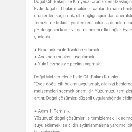
Doğal Cilt Bakımı ile Kimyasal Ürünlerden Uzaklaşın
Evde doğal cilt bakımı, cildinizi canlandırmanın hari
ürünlerden kaçınmak, cilt sağlığı açısından önemlidir.
temizleme bitkisel yöntemlerle cildinizi derinlemesin
pH dengesini korur ve nemlendirici etki sağlar. Evde
şunlardır:
● Elma sirkesi ile tonik hazırlamak
● Avokado maskesi uygulamak
● Yulaf ezmesiyle peeling yapmak
Doğal Malzemelerle Evde Cilt Bakım Rutinleri
“Evde doğal cilt bakımı uygulamak, cildinizi beslemek 
malzemeleri seçmek önemlidir. Yüzümüzü temizlemek
artırır. Doğal çözümler, düzenli uygulandığında cildin
● Adım 1: Temizlik
Yüzünüzü doğal çözümler ile temizlemek, ilk adımdır
suyu eklemek ise cildin aydınlanmasına yardımcı olur. 