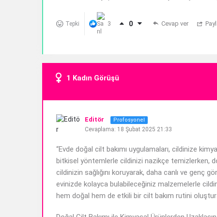
0
Cevap ver
Pay
Tepki
3
1 Kadın Görüşü
Editör
Profosyonel
Cevaplama: 18 Şubat 2025 21:33
“Evde doğal cilt bakımı uygulamaları, cildinize kimy
bitkisel yöntemlerle cildinizi nazikçe temizlerken, do
cildinizin sağlığını koruyarak, daha canlı ve genç gör
evinizde kolayca bulabileceğiniz malzemelerle cild
hem doğal hem de etkili bir cilt bakım rutini oluşturab