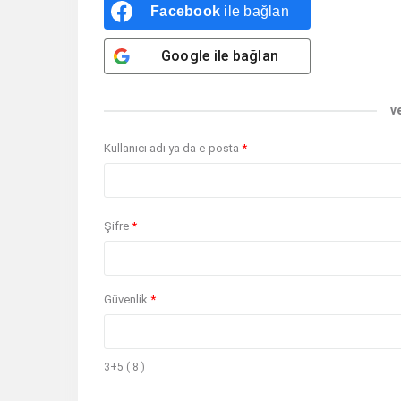
Facebook
ile bağlan
Google
ile bağlan
v
Kullanıcı adı ya da e-posta
*
Şifre
*
Güvenlik
*
3+5 ( 8 )