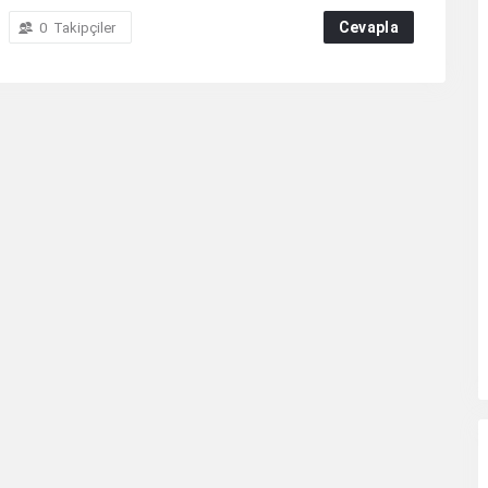
Cevapla
0
Takipçiler