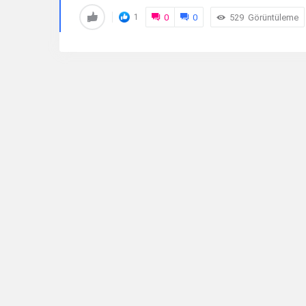
0
0
529
Görüntüleme
1