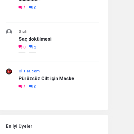
2
0
Gizli
Saç dokülmesi
0
2
Ciltler.com
Pürüzsüz Cilt için Maske
2
0
En İyi Üyeler