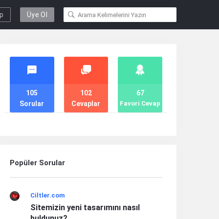
ap
Üye Ol
Stats
105
102
67
Sorular
Cevaplar
Favori Cevap
Popüler Sorular
Ciltler.com
Sitemizin yeni tasarımını nasıl
buldunuz?