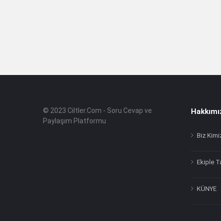
© 2023 Ciltler.Com - Soru Cevap ve
Hakkımı
Footer
Hakkında
Paylaşım Platformu
Biz Kimi
Ekiple T
KÜNYE