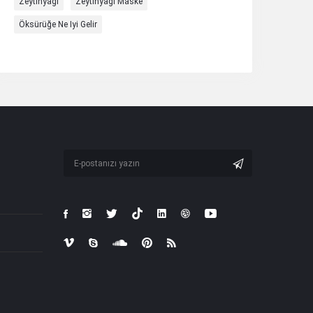
Zeytinyağı
Zeytinyağı Maske
Öksürüğe Ne Iyi Gelir
Abone
ol