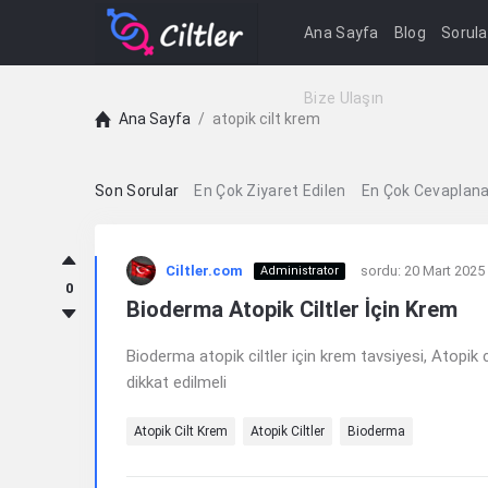
Ana Sayfa
Blog
Sorula
Bize Ulaşın
Ana Sayfa
/
atopik cilt krem
Son Sorular
En Çok Ziyaret Edilen
En Çok Cevaplan
Ciltler.com
sordu:
20 Mart 2025
Administrator
0
Bioderma Atopik Ciltler İçin Krem
Bioderma atopik ciltler için krem tavsiyesi, Atopik ci
dikkat edilmeli
Atopik Cilt Krem
Atopik Ciltler
Bioderma