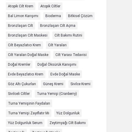
Atopik Cilt Krem
Atopik Ciltler
Bal Limon Karışımı
Bioderma
Bitkisel Çözüm
Bronzlaşan Cilt
Bronzlaşan Cilt Açma
Bronzlaşan Cilt Maskesi
Cilt Bakımı Rutini
Cilt Beyazlatıcı Krem
Cilt Yaraları
Cilt Yaraları Doğal Maske
Cilt Yarası Tedavisi
Doğal Kremler
Doğal Öksürük Karıışımı
Evde Beyazlatıcı Krem
Evde Doğal Maske
Göz Altı Çukurları
Güneş Kremi
Sivilce Kremi
Sivilceli Ciltler
Turna Yemişi (cranberry)
Turna Yemişinin Faydaları
Turna Yemişi Zayıflatır Mı
Yüz Dolgunluk
Yüz Dolgunluk Serum
Zeytimyağı Cilt Bakımı