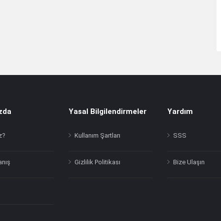
zda
Yasal Bilgilendirmeler
Yardım
z?
Kullanım Şartları
SSS
anış
Gizlilik Politikası
Bize Ulaşın