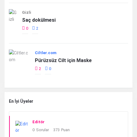
Gizli
Saç dokülmesi
0
2
Ciltler.com
Pürüzsüz Cilt için Maske
2
0
En İyi Üyeler
Editör
0
Sorular
373
Puan