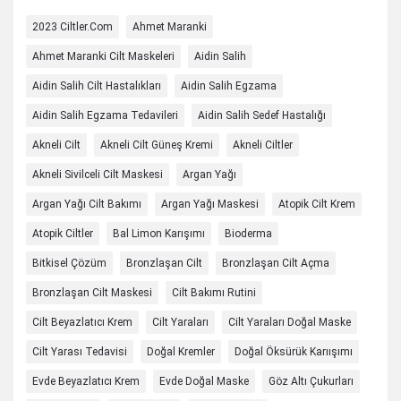
2023 Ciltler.com
Ahmet Maranki
Ahmet Maranki Cilt Maskeleri
Aidin Salih
Aidin Salih Cilt Hastalıkları
Aidin Salih Egzama
Aidin Salih Egzama Tedavileri
Aidin Salih Sedef Hastalığı
Akneli Cilt
Akneli Cilt Güneş Kremi
Akneli Ciltler
Akneli Sivilceli Cilt Maskesi
Argan Yağı
Argan Yağı Cilt Bakımı
Argan Yağı Maskesi
Atopik Cilt Krem
Atopik Ciltler
Bal Limon Karışımı
Bioderma
Bitkisel Çözüm
Bronzlaşan Cilt
Bronzlaşan Cilt Açma
Bronzlaşan Cilt Maskesi
Cilt Bakımı Rutini
Cilt Beyazlatıcı Krem
Cilt Yaraları
Cilt Yaraları Doğal Maske
Cilt Yarası Tedavisi
Doğal Kremler
Doğal Öksürük Karıışımı
Evde Beyazlatıcı Krem
Evde Doğal Maske
Göz Altı Çukurları