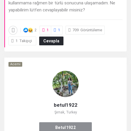
kullanmama rağmen bir türlü sonucuna ulaşamadım. Ne
yapabilirim lütfen cevaplayabilir misiniz?
1
1
709
Görüntüleme
2
1
Takipçi
Cevapla
Acemi
betul1922
Şırnak, Turkey
Betul1922