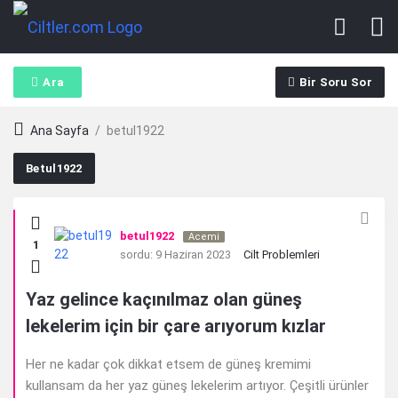
Ara
Bir Soru Sor
Ana Sayfa
/
betul1922
Betul1922
Ciltler.com
betul1922
Acemi
1
Latest
sordu:
9 Haziran 2023
Cilt Problemleri
Sorular
Yaz gelince kaçınılmaz olan güneş
lekelerim için bir çare arıyorum kızlar
Her ne kadar çok dikkat etsem de güneş kremimi
kullansam da her yaz güneş lekelerim artıyor. Çeşitli ürünler