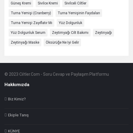
Güneş Kremi
Sivilce Kremi
Sivilceli Ciltler
Turna Yemişi (cranberry)
Turna Yemişinin Faydaları
Turna Yemişi Zayıflatır Mı
Yüz Dolgunluk
Yüz Dolgunluk Serum
Zeytimyağı Cilt Bakımı
Zeytinyağı
Zeytinyağı Maske
Öksürüğe Ne Iyi Gelir
© 2023 Ciltler.Com - Soru Cevap ve Paylaşım Platformu
Footer
Hakkında
Hakkımızda
Biz Kimiz?
Ekiple Tanış
KÜNYE