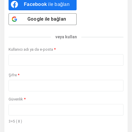
Facebook
ile bağlan
Google
ile bağlan
veya kullan
Kullanıcı adı ya da e-posta
*
Şifre
*
Güvenlik
*
3+5 ( 8 )