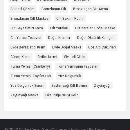
Bitkisel Çözüm
Bronzlaşan Cilt
Bronzlaşan Cilt Açma
Bronzlaşan Cilt Maskesi
Cilt Bakımı Rutini
Cilt Beyazlatıcı Krem
Cilt Yaraları
Cilt Yaraları Doğal Maske
Cilt Yarası Tedavisi
Doğal Kremler
Doğal Öksürük Karıışımı
Evde Beyazlatıcı Krem
Evde Doğal Maske
Göz Altı Çukurları
Güneş Kremi
Sivilce Kremi
Sivilceli Ciltler
Turna Yemişi (cranberry)
Turna Yemişinin Faydaları
Turna Yemişi Zayıflatır Mı
Yüz Dolgunluk
Yüz Dolgunluk Serum
Zeytimyağı Cilt Bakımı
Zeytinyağı
Zeytinyağı Maske
Öksürüğe Ne Iyi Gelir
© 2023 Ciltler.Com - Soru Cevap ve Paylaşım Platformu