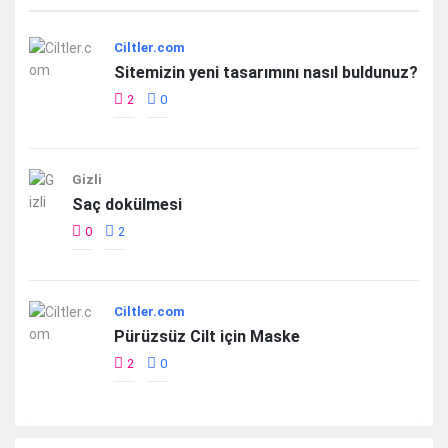
Ciltler.com
Sitemizin yeni tasarımını nasıl buldunuz?
2
0
Gizli
Saç dokülmesi
0
2
Ciltler.com
Pürüzsüz Cilt için Maske
2
0