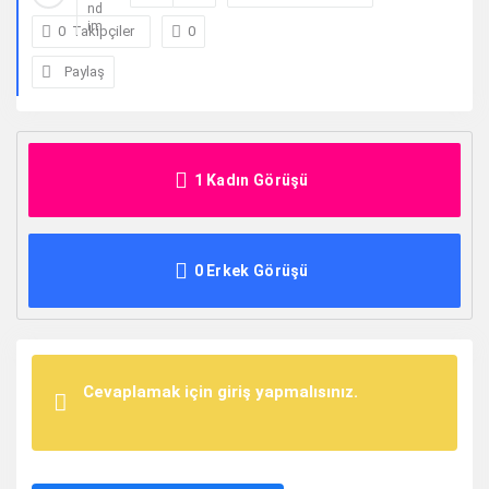
0
Takipçiler
0
Paylaş
1 Kadın Görüşü
0 Erkek Görüşü
Cevaplamak için giriş yapmalısınız.