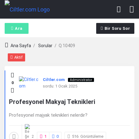
Ara
Bir Soru Sor
Ana Sayfa
/
Sorular
/
Q 10409
Aktif
Ciltler.com
Ciltler.com
Administrator
0
Latest
sordu:
1 Ocak 2025
Sorular
Profesyonel Makyaj Teknikleri
Profesyonel majyak teknikleri nelerdir?
1
0
516
Görüntüleme
2