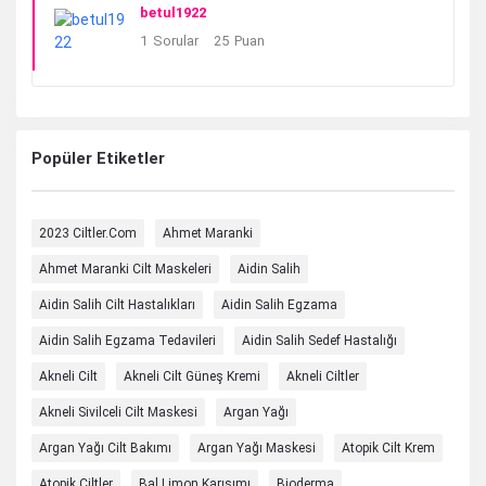
betul1922
1
Sorular
25
Puan
Popüler Etiketler
2023 Ciltler.com
Ahmet Maranki
Ahmet Maranki Cilt Maskeleri
Aidin Salih
Aidin Salih Cilt Hastalıkları
Aidin Salih Egzama
Aidin Salih Egzama Tedavileri
Aidin Salih Sedef Hastalığı
Akneli Cilt
Akneli Cilt Güneş Kremi
Akneli Ciltler
Akneli Sivilceli Cilt Maskesi
Argan Yağı
Argan Yağı Cilt Bakımı
Argan Yağı Maskesi
Atopik Cilt Krem
Atopik Ciltler
Bal Limon Karışımı
Bioderma