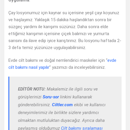
Uygulama
:
Çay losyonumuz için kaynar su içerisine yeşil çayı koyunuz
ve haşlayınız. Yaklaşık 15 dakika haşlandıktan sonra bir
süzgeç yardımı ile karışımı süzünüz. Daha sonra elde
ettiğimiz karışımın içerisine çiçek balımızı ve yumurta
sarısını da ilave edip iyice karıştırınız. Bu losyonu haftada 2-
3 defa temiz yüzünüze uygulayabilirsiniz.
Evde cilt bakımı ve doğal nemlendirici maskeler için “
evde
cilt bakımı nasıl yapılır
” yazımızı da inceleyebilirsiniz.
EDİTÖR NOTU:
Makalemiz ile ilgili soru ve
görüşlerinizi
Soru-sor
linkini kullanarak
gönderebilirsiniz.
Ciltler.com
ekibi ve kullanıcı
deneyimlerimiz ile birlikte sizlere yardımcı
olmaktan mutluluktan duyacağız. Ayrıca daha
paylaşmış olduğumuz
Cilt bakımı sıralaması