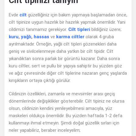
Cilt tipinizi tanıyın
Evde
cilt
güzelliğiniz için bakım yapmaya başlamadan önce,
cilt tipinize uygun hazırlık bir hazırlık yapmak önemlidir. Yani
cildimizi tanımamız gerekiyor.
Cilt tipleri
bildiğiniz üzere;
kuru
,
yağlı
,
hassas
ve
karma ciltler
olarak 4 gruba
ayrılmaktadır. Örneğin, yağlı cilt tipleri gözenekleri daha
geniş ve sivilcelenmeye daha yatkın bir cilt tipidir. Cilt
yıkandıktan sonra parlak bir görüntü kazanır. Daha sonra
kuru ciltler; sert ve pullu bir yapıya sahiptir bu yüzden göz
ve ağız çevresinde diğer cilt tiplerine nazaran genç yaşlarda
kırışıkların ortaya çıktığı görülür.
Cildinizin özellikleri, zamanla ve mevsimler arası geçiş
dönemlerinde değişiklikler gösterebilir. Cilt tipiniz ne olursa
olsun, cildinizin kendini yenileyebilmesi amacıyla, yüz
maskeleri oldukça önemlidir. Bu yüzden haftada 1-2 defa
kullanmayı ihmal etmeyin. Şimdi doğal güzellik sırları için
neler yapabiliriz, beraber inceleyelim;