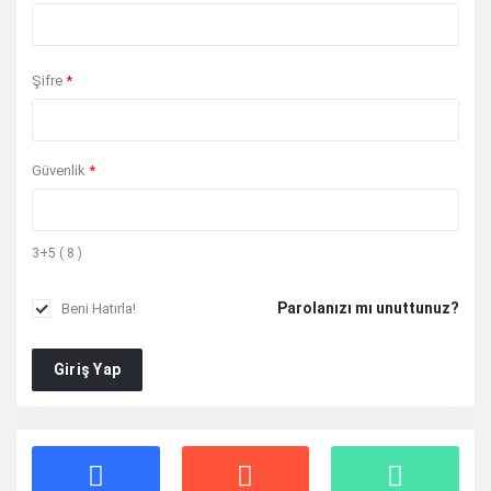
Şifre
*
Güvenlik
*
3+5 ( 8 )
Parolanızı mı unuttunuz?
Beni Hatırla!
Giriş Yap
Stats