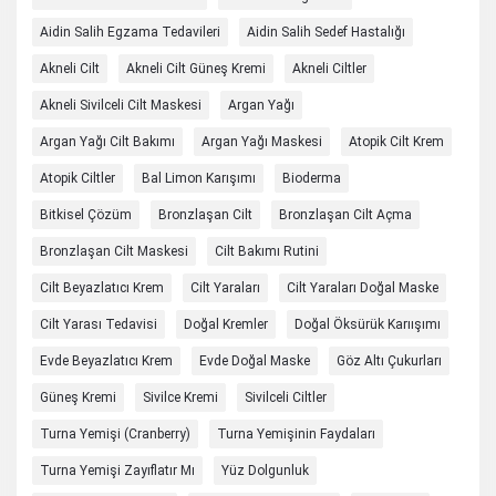
Aidin Salih Egzama Tedavileri
Aidin Salih Sedef Hastalığı
Akneli Cilt
Akneli Cilt Güneş Kremi
Akneli Ciltler
Akneli Sivilceli Cilt Maskesi
Argan Yağı
Argan Yağı Cilt Bakımı
Argan Yağı Maskesi
Atopik Cilt Krem
Atopik Ciltler
Bal Limon Karışımı
Bioderma
Bitkisel Çözüm
Bronzlaşan Cilt
Bronzlaşan Cilt Açma
Bronzlaşan Cilt Maskesi
Cilt Bakımı Rutini
Cilt Beyazlatıcı Krem
Cilt Yaraları
Cilt Yaraları Doğal Maske
Cilt Yarası Tedavisi
Doğal Kremler
Doğal Öksürük Karıışımı
Evde Beyazlatıcı Krem
Evde Doğal Maske
Göz Altı Çukurları
Güneş Kremi
Sivilce Kremi
Sivilceli Ciltler
Turna Yemişi (cranberry)
Turna Yemişinin Faydaları
Turna Yemişi Zayıflatır Mı
Yüz Dolgunluk