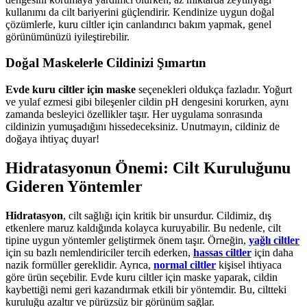
kullanımı da cilt bariyerini güçlendirir. Kendinize uygun doğal
çözümlerle, kuru ciltler için canlandırıcı bakım yapmak, genel
görünümünüzü iyileştirebilir.
Doğal Maskelerle Cildinizi Şımartın
Evde kuru ciltler için maske
seçenekleri oldukça fazladır. Yoğurt
ve yulaf ezmesi gibi bileşenler cildin pH dengesini korurken, aynı
zamanda besleyici özellikler taşır. Her uygulama sonrasında
cildinizin yumuşadığını hissedeceksiniz. Unutmayın, cildiniz de
doğaya ihtiyaç duyar!
Hidratasyonun Önemi: Cilt Kuruluğunu
Gideren Yöntemler
Hidratasyon
, cilt sağlığı için kritik bir unsurdur. Cildimiz, dış
etkenlere maruz kaldığında kolayca kuruyabilir. Bu nedenle, cilt
tipine uygun yöntemler geliştirmek önem taşır. Örneğin,
yağlı ciltler
için su bazlı nemlendiriciler tercih ederken,
hassas ciltler
için daha
nazik formüller gereklidir. Ayrıca,
normal ciltler
kişisel ihtiyaca
göre ürün seçebilir. Evde kuru ciltler için maske yaparak, cildin
kaybettiği nemi geri kazandırmak etkili bir yöntemdir. Bu, ciltteki
kuruluğu azaltır ve pürüzsüz bir görünüm sağlar.