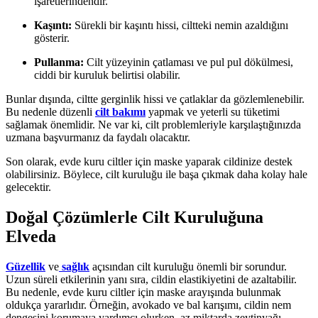
işaretlerindendir.
Kaşıntı:
Sürekli bir kaşıntı hissi, ciltteki nemin azaldığını
gösterir.
Pullanma:
Cilt yüzeyinin çatlaması ve pul pul dökülmesi,
ciddi bir kuruluk belirtisi olabilir.
Bunlar dışında, ciltte gerginlik hissi ve çatlaklar da gözlemlenebilir.
Bu nedenle düzenli
cilt bakımı
yapmak ve yeterli su tüketimi
sağlamak önemlidir. Ne var ki, cilt problemleriyle karşılaştığınızda
uzmana başvurmanız da faydalı olacaktır.
Son olarak, evde kuru ciltler için maske yaparak cildinize destek
olabilirsiniz. Böylece, cilt kuruluğu ile başa çıkmak daha kolay hale
gelecektir.
Doğal Çözümlerle Cilt Kuruluğuna
Elveda
Güzellik
ve
sağlık
açısından cilt kuruluğu önemli bir sorundur.
Uzun süreli etkilerinin yanı sıra, cildin elastikiyetini de azaltabilir.
Bu nedenle, evde kuru ciltler için maske arayışında bulunmak
oldukça yararlıdır. Örneğin, avokado ve bal karışımı, cildin nem
dengesini korumaya yardımcı olurken, az miktarda zeytinyağı