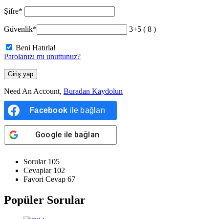
Şifre
*
Güvenlik
*
3+5 ( 8 )
Beni Hatırla!
Parolanızı mı unuttunuz?
Giriş yap
Need An Account,
Buradan Kaydolun
Facebook
ile bağlan
Google
ile bağlan
Stats
Sorular
105
Cevaplar
102
Favori Cevap
67
Popüler Sorular