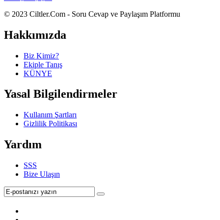
Footer
Hakkında
© 2023 Ciltler.Com - Soru Cevap ve Paylaşım Platformu
Hakkımızda
Biz Kimiz?
Ekiple Tanış
KÜNYE
Yasal Bilgilendirmeler
Kullanım Şartları
Gizlilik Politikası
Yardım
SSS
Bize Ulaşın
Abone
ol