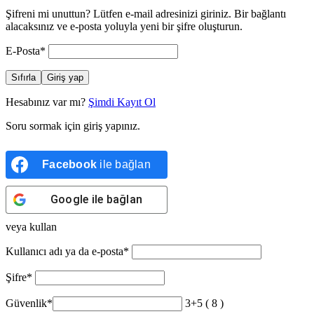
Şifreni mi unuttun? Lütfen e-mail adresinizi giriniz. Bir bağlantı
alacaksınız ve e-posta yoluyla yeni bir şifre oluşturun.
E-Posta
*
Sıfırla
Giriş yap
Hesabınız var mı?
Şimdi Kayıt Ol
Soru sormak için giriş yapınız.
Facebook
ile bağlan
Google
ile bağlan
veya kullan
Kullanıcı adı ya da e-posta
*
Şifre
*
Güvenlik
*
3+5 ( 8 )