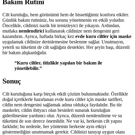
Bakım Rutini
Cilt kuruluğu, hem görünümü hem de hissettiğimiz konforu etkiler.
Günlük bakım rutininiz, bu sorunu yönetmenin en etkili yoludur.
Öncelikle, cildinizi nazik bir temizleyici ile yıkayın. Ardından,
mutlaka
nemlendirici
kullanarak cildinize nem dengesini geri
kazandırın. Ayrıca, haftada birkaç kez
evde kuru ciltler için maske
uygulamak cildinize derinlemesine beslenme sağlar. Unutmayın,
yeterli su tüketimi de cilt sağlığını destekler. Her şeyin başı, düzenli
bir bakım alışkanlığıdır.
“Kuru ciltler, titizlikle yapılan bir bakım ile
yönetilebilir.”
Sonuç
Cilt kuruluğuna karşı birçok etkili çözüm bulunmaktadır. Özellikle
doğal içeriklerle hazırlanan evde kuru ciltler için maske tarifleri,
cildin nem dengesini sağlamak adına oldukça faydalıdır. Bu tür
maskeler, cildin ihtiyacı olan besinleri sunarak kuruluğun
giderilmesine yardımcı olur. Ayrıca, düzenli nemlendirme ve su
tüketimi de son derece önemlidir. Ne var ki, herkesin cilt yapısı
farklıdır; bu nedenle, her yöntemin herkeste aynı etkiyi
göstermediğini unutmamak gerekir. Cildinizi tanıyıp uygun olanı