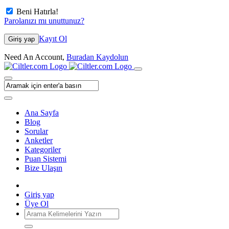
Beni Hatırla!
Parolanızı mı unuttunuz?
Kayıt Ol
Giriş yap
Need An Account,
Buradan Kaydolun
Ana Sayfa
Blog
Sorular
Anketler
Kategoriler
Puan Sistemi
Bize Ulaşın
Giriş yap
Üye Ol