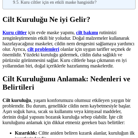
Kuru ciltler için en etkili maske hangisidir?
Cilt Kuruluğu Ne iyi Gelir?
Kuru ciltler
için evde maske yapımı,
cilt bakımı
rutininizi
zenginleştirmenin etkili bir yoludur. Doğal malzemeler kullanarak
hazırlayacağınız maskeler, cildin nem dengesini sağlamaya yardımcı
olur. Ayrıca,
cilt problemleri
olanlar için uygun tarifler seçmek de
önemlidir. Yüzdeki kuruluğu gidermek, cildin daha sağlıklı ve
pürüzsüz görünmesini sağlar. Kuru ciltlerle başa çıkmanın en iyi
yollarından biri, doğal içeriklerle hazırlanmış maskelerdir.
Cilt Kuruluğunu Anlamak: Nedenleri ve
Belirtileri
Cilt
kuruluğu
, yaşam konforumuzu olumsuz etkileyen yaygın bir
problemdir. Bu durum, genellikle cildin nem kaybetmesiyle başlar.
Aşırı soğuk hava, sıcak su kullanımı veya kimyasal maddeler,
derinin doğal yapısını bozarak kuruluğa sebep olabilir. İşte cilt
kuruluğunu anlamak için dikkat etmeniz gereken bazı belirtiler:
Kızarıklık:
Ciltte aniden beliren kızarık alanlar, kuruluğun ilk