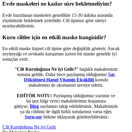
Evde maskeleri ne kadar süre bekletmeliyim?
Evde hazırlanan maskeleri genellikle 15-30 dakika arasında
yüzünüzde bekletmek yeterlidir. Cilt tipinize göre süreyi
ayarlayabilirsiniz.
Kuru ciltler için en etkili maske hangisidir?
En etkili maske kişisel cilt tipine göre değişiklik gösterir. Ancak
zeytinyağı ve avokado karışımını içeren bir maske genelde iyi
sonuçlar verir.
“
Cilt Kuruluğuna Ne iyi Gelir?
” başlıklı makalemizin
sonuna geldik. Daha önce paylaşmış olduğumuz
Saç
Dökülmesi Hangi Vitamin Eksikliği
konulu
makalemizi de okumanızı tavsiye ederiz.
EDİTÖR NOTU:
Paylaşmış olduğumuz yazımız ve
bu tarz bilgi verici makalelerimiz hoşunuza
gittiyse,
Blog
sayfamızı takip edebilirsiniz. Makalemizle
ya da cildiniz ile ilgili farklı sorularınız varsa eğer,
Soru-sor
linkine tıklayarak gönderebilirsiniz.
Cilt Kuruluğuna Ne iyi Gelir