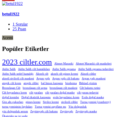
betul1922
1
Sorular
25
Puan
Acemi
Popüler Etiketler
2023 ciltler.com
Ahmet Maranki
Ahmet Maranki cilt maskeleri
Aidin Salih
Aidin Salih cilt hastalıkları
Aidin Salih egzama
Aidin Salih egzama tedavileri
Aidin Salih sedef hastalığı
Akneli cilt
akneli cilt güneş kremi
Akneli ciltler
akneli sivilceli cilt maskesi
Argan yağı
Argan yağı cilt bakımı
Argan yağı maskesi
atopik cilt krem
atopik ciltler
bal limon karışımı
bioderma
Bitkisel çözüm
Bronzlaşan Cilt
bronzlaşan cilt açma
bronzlaşan cilt maskesi
Cilt bakımı rutini
Cilt beyazlatıcı krem
cilt yaraları
cilt yaraları doğal maske
cilt yarası tedavisi
doğal kremler
Doğal öksürük karıışımı
evde beyazlatıcı krem
Evde doğal maske
Göz altı çukurları
güneş kremi
Sivilce kremi
sivilceli ciltler
Turna yemişi (cranberry)
turna yemişinin faydaları
Turna yemişi zayıflatır mı
Yüz dolgunluk
yüz dolgunluk serum
Zeytimyağı cilt bakımı
Zeytinyağı
Zeytinyağı maske
Öksürüğe ne iyi gelir