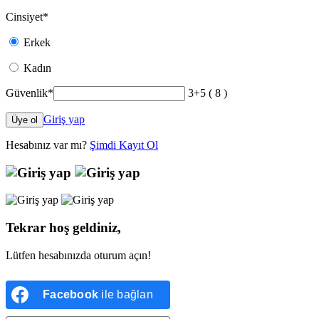
Cinsiyet
*
Erkek
Kadın
Güvenlik
*
3+5 ( 8 )
Giriş yap
Üye ol
Hesabınız var mı?
Şimdi Kayıt Ol
Tekrar hoş geldiniz,
Lütfen hesabınızda oturum açın!
Facebook
ile bağlan