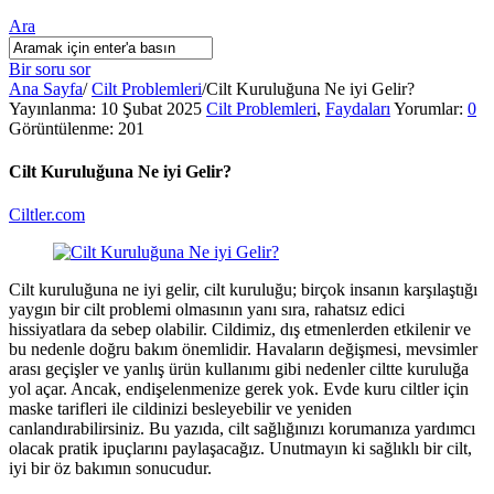
Ara
Bir soru sor
Ana Sayfa
/
Cilt Problemleri
/
Cilt Kuruluğuna Ne iyi Gelir?
Ciltler.com
Yayınlanma:
10 Şubat 2025
Cilt Problemleri
,
Faydaları
Yorumlar:
0
Görüntülenme: 201
Latest
Articles
Cilt Kuruluğuna Ne iyi Gelir?
Ciltler.com
Cilt kuruluğuna ne iyi gelir, cilt kuruluğu; birçok insanın karşılaştığı
yaygın bir cilt problemi olmasının yanı sıra, rahatsız edici
hissiyatlara da sebep olabilir. Cildimiz, dış etmenlerden etkilenir ve
bu nedenle doğru bakım önemlidir. Havaların değişmesi, mevsimler
arası geçişler ve yanlış ürün kullanımı gibi nedenler ciltte kuruluğa
yol açar. Ancak, endişelenmenize gerek yok. Evde kuru ciltler için
maske tarifleri ile cildinizi besleyebilir ve yeniden
canlandırabilirsiniz. Bu yazıda, cilt sağlığınızı korumanıza yardımcı
olacak pratik ipuçlarını paylaşacağız. Unutmayın ki sağlıklı bir cilt,
iyi bir öz bakımın sonucudur.