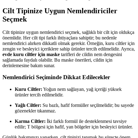
Cilt Tipinize Uygun Nemlendiriciler
Seçmek
Cilt tipinize uygun nemlendirici seçmek, sağlıklı bir cilt için oldukça
önemlidir. Her cilt tipi farklı ihtiyaçlara sahiptir; bu nedenle
nemlendirici alırken dikkatli olmak gerekir. Örneğin, kuru ciltler için
zengin ve besleyici içeriklere sahip ürünler tercih edilmelidir. Ayrıca,
evde kuru ciltler için maske
tarifleri de cildin nem dengesini
sağlamada faydalı olabilir. Bu maske önerileri, cildin için
derinlemesine bakım sunar.
Nemlendirici Seçiminde Dikkat Edilecekler
Kuru Ciltler:
Yoğun nem sağlayan, yağ içeriği yüksek
ürünler tercih edilmelidir.
Yağlı Ciltler:
Su bazlı, hafif formüller seçilmelidir; bu sayede
gözenekler tıkanmaz.
Karma Ciltler:
İki farklı formül ile desteklenmesi tavsiye
edilir; T bölgesi için hafif, yan bölgeler için besleyici ürünler.
Günlük bakımınızı yaparken, cilt tipinizi tanımak bu süreçte önem