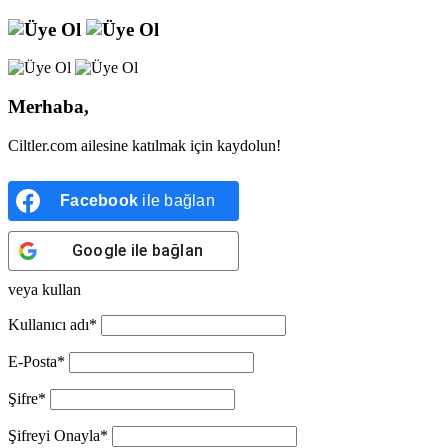
Merhaba,
Ciltler.com ailesine katılmak için kaydolun!
Facebook
ile bağlan
Google
ile bağlan
veya kullan
Kullanıcı adı
*
E-Posta
*
Şifre
*
Şifreyi Onayla
*